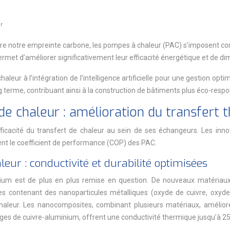
r
duire notre empreinte carbone, les pompes à chaleur (PAC) s’imposent 
rmet d’améliorer significativement leur efficacité énergétique et de d
r à l’intégration de l’intelligence artificielle pour une gestion opt
terme, contribuant ainsi à la construction de bâtiments plus éco-respo
e chaleur : amélioration du transfert 
ficacité du transfert de chaleur au sein de ses échangeurs. Les inno
nt le coefficient de performance (COP) des PAC.
ur : conductivité et durabilité optimisées
uminium est de plus en plus remise en question. De nouveaux matéria
ides contenant des nanoparticules métalliques (oxyde de cuivre, oxy
haleur. Les nanocomposites, combinant plusieurs matériaux, amélior
ges de cuivre-aluminium, offrent une conductivité thermique jusqu’à 25