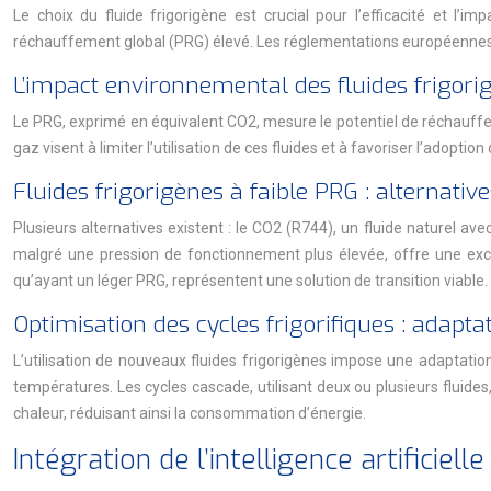
Le choix du fluide frigorigène est crucial pour l’efficacité et l’
réchauffement global (PRG) élevé. Les réglementations européennes (
L’impact environnemental des fluides frigori
Le PRG, exprimé en équivalent CO2, mesure le potentiel de réchauffem
gaz visent à limiter l’utilisation de ces fluides et à favoriser l’adoptio
Fluides frigorigènes à faible PRG : alternativ
Plusieurs alternatives existent : le CO2 (R744), un fluide naturel av
malgré une pression de fonctionnement plus élevée, offre une excell
qu’ayant un léger PRG, représentent une solution de transition viable.
Optimisation des cycles frigorifiques : adapt
L’utilisation de nouveaux fluides frigorigènes impose une adaptation
températures. Les cycles cascade, utilisant deux ou plusieurs fluide
chaleur, réduisant ainsi la consommation d’énergie.
Intégration de l’intelligence artificie