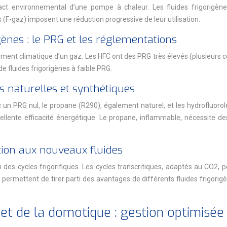
impact environnemental d’une pompe à chaleur. Les fluides frigorigène
F-gaz) imposent une réduction progressive de leur utilisation.
gènes : le PRG et les réglementations
ent climatique d’un gaz. Les HFC ont des PRG très élevés (plusieurs ce
n de fluides frigorigènes à faible PRG.
es naturelles et synthétiques
ec un PRG nul, le propane (R290), également naturel, et les hydrofluor
ente efficacité énergétique. Le propane, inflammable, nécessite des pr
ation aux nouveaux fluides
 des cycles frigorifiques. Les cycles transcritiques, adaptés au CO2, p
s, permettent de tirer parti des avantages de différents fluides frigo
lle et de la domotique : gestion optimisé